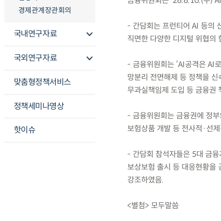
금융위원회는 ’26.6.10.(수
경제관계장관회의
- 간담회는 프런티어 AI 등의
국내연구자료
직면한 다양한 디지털 위협의 
국외연구자료
- 금융위원회는 ‘AI공격은 A
망분리 전면해제 등 정책을 신속
맞춤형정책서비스
무과실책임제 도입 등 금융권 
정책세미나영상
- 금융위원회는 금융권에 정부의
보험상품 개발 등 전사적·선제적
핫이슈
- 간담회 참석자들은 5대 금융
보상보험 출시 등 대응현황을 
강조하였음.
<별첨> 모두말씀