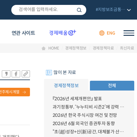
#지방보조금통합관리망
연관 사이트
ENG
HOME
경제정책정보
경제정책자료
최신자료
많이 본 자료
경제정책정보
전체
련주제시계열
『2026년 세제개편안』 발표
과기정통부, ‘누누티비 시즌2’에 강력 대응 의지 밝혀
2026년 한국 주식시장 여건 및 전망
2026년 6월 외국인 증권투자 동향
“초(超)성장+신(新)공간, 대체불가 산업강국”