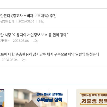
 만든다 《중고차 소비자 보호대책》 추진
차운영보험과
2026.08.06
38p
관 시정 “이용자의 개인정보 보호 등 권리 강화”
수거래과
2026.08.06
10p
요트에 대한 촘촘한 N차 감시단속 체계 구축으로 마약 밀반입 원천봉쇄
2026.08.06
2p