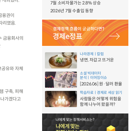
를 개최했다.
7월 소비자물가는 2.8% 상승
2026년 7월 수출입 동향
 금융권이
자리였음.
우수 금융회사의
한
나라경제ㅣ칼럼
냉면, 차갑고 뜨거운
정보공유와 자체
소셜 빅데이터
분석ㅣ이머징이슈
[2026.06] 원·달러 환율
템 구축, 피해
학습자료ㅣ경제로 세상 읽기
사람들은 어떻게 위험을
해나가겠다고
함께 나누어 왔을까?