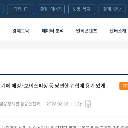
과학·IT
환경·에너지
노동·복지
경제·일반
경제교육
데이터 분석
멀티콘텐츠
센터소개
환기에 해킹·보이스피싱 등 당면한 위협에 용기 있게
관
털금융정책관 금융안전과
2026.06.10
13p