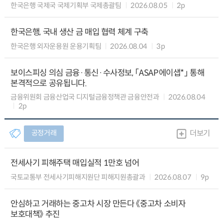
한국은행 국제국 국제기획부 국제총괄팀
2026.08.05
2p
한국은행, 국내 생산 금 매입 협력 체계 구축
한국은행 외자운용원 운용기획팀
2026.08.04
3p
보이스피싱 의심 금융·통신·수사정보, 「ASAP에이샙*」 통해
본격적으로 공유됩니다.
금융위원회 금융산업국 디지털금융정책관 금융안전과
2026.08.04
2p
공정거래
더보기
전세사기 피해주택 매입실적 1만호 넘어
국토교통부 전세사기피해지원단 피해지원총괄과
2026.08.07
9p
안심하고 거래하는 중고차 시장 만든다 《중고차 소비자
보호대책》 추진