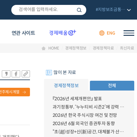
#지방보조금통합관리망
연관 사이트
ENG
HOME
경제정책정보
경제정책자료
최신자료
많이 본 자료
경제정책정보
전체
련주제시계열
『2026년 세제개편안』 발표
과기정통부, ‘누누티비 시즌2’에 강력 대응 의지 밝혀
2026년 한국 주식시장 여건 및 전망
2026년 6월 외국인 증권투자 동향
“초(超)성장+신(新)공간, 대체불가 산업강국”