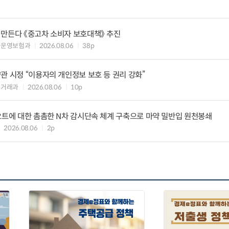
 만든다 《중고차 소비자 보호대책》 추진
차운영보험과
2026.08.06
38p
관 시정 “이용자의 개인정보 보호 등 권리 강화”
수거래과
2026.08.06
10p
요트에 대한 촘촘한 N차 감시단속 체계 구축으로 마약 밀반입 원천봉쇄
2026.08.06
2p