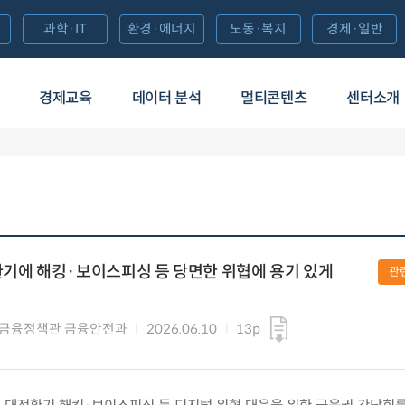
과학·IT
환경·에너지
노동·복지
경제·일반
경제교육
데이터 분석
멀티콘텐츠
센터소개
환기에 해킹·보이스피싱 등 당면한 위협에 용기 있게
관
털금융정책관 금융안전과
2026.06.10
13p