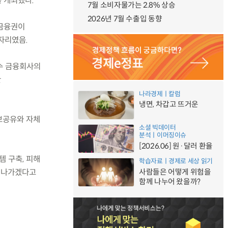
를 개최했다.
7월 소비자물가는 2.8% 상승
2026년 7월 수출입 동향
 금융권이
자리였음.
우수 금융회사의
한
나라경제ㅣ칼럼
냉면, 차갑고 뜨거운
정보공유와 자체
소셜 빅데이터
분석ㅣ이머징이슈
[2026.06] 원·달러 환율
템 구축, 피해
학습자료ㅣ경제로 세상 읽기
사람들은 어떻게 위험을
해나가겠다고
함께 나누어 왔을까?