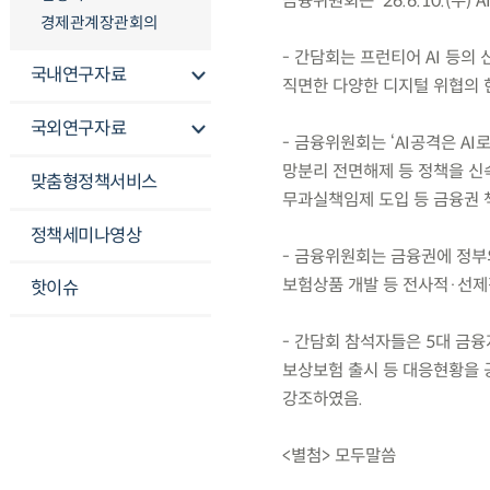
금융위원회는 ’26.6.10.(수
경제관계장관회의
- 간담회는 프런티어 AI 등의
국내연구자료
직면한 다양한 디지털 위협의 
국외연구자료
- 금융위원회는 ‘AI공격은 A
망분리 전면해제 등 정책을 신속
맞춤형정책서비스
무과실책임제 도입 등 금융권 
정책세미나영상
- 금융위원회는 금융권에 정부의
보험상품 개발 등 전사적·선제적
핫이슈
- 간담회 참석자들은 5대 금융
보상보험 출시 등 대응현황을 
강조하였음.
<별첨> 모두말씀