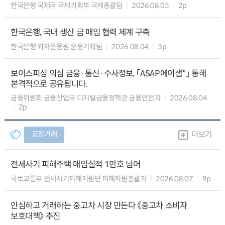
한국은행 국제국 국제기획부 국제총괄팀
2026.08.05
2p
한국은행, 국내 생산 금 매입 협력 체계 구축
한국은행 외자운용원 운용기획팀
2026.08.04
3p
보이스피싱 의심 금융·통신·수사정보, 「ASAP에이샙*」 통해
본격적으로 공유됩니다.
금융위원회 금융산업국 디지털금융정책관 금융안전과
2026.08.04
2p
공정거래
더보기
전세사기 피해주택 매입실적 1만호 넘어
국토교통부 전세사기피해지원단 피해지원총괄과
2026.08.07
9p
안심하고 거래하는 중고차 시장 만든다 《중고차 소비자
보호대책》 추진