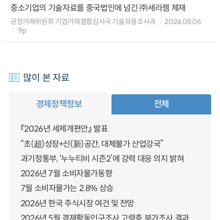
중소기업의 기술자료를 중국법인에 넘긴 ㈜세라젬 제재
공정거래위원회 기업거래결합심사국 기술유용조사과
2026.08.06
9p
많이 본 자료
경제정책정보
전체
『2026년 세제개편안』 발표
“초(超)성장+신(新)공간, 대체불가 산업강국”
과기정통부, ‘누누티비 시즌2’에 강력 대응 의지 밝혀
2026년 7월 소비자물가동향
7월 소비자물가는 2.8% 상승
2026년 한국 주식시장 여건 및 전망
2026년 5월 경제활동인구조사 고령층 부가조사 결과