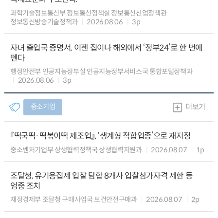
과학기술정보통신부 정보통신정책실 정보통신산업정책관
정보통신방송기술정책과
2026.08.06
3p
자녀 출입국 증명서, 이젠 집이나 해외에서 ‘정부24’로 한 번에
뗀다
행정안전부 인공지능정부실 인공지능정부서비스국 통합포털정책과
2026.08.06
3p
중소기업
더보기
『떡국떡·떡볶이떡 제조업』, ‘생계형 적합업종’으로 재지정
중소벤처기업부 상생협력정책국 상생협력지원과
2026.08.07
1p
조달청, 유기응집제 입찰 담합 8개사 입찰참가자격 제한 등
엄중 조치
재정경제부 조달청 구매사업국 보건안전구매과
2026.08.07
2p