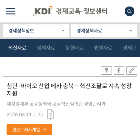
경제정책정보
경제정책자료
최신자료
정책자료
동향자료
법령자료
경제관
첨단·바이오 산업 메카 충북…혁신조달로 지속 성장
지원
재정경제부 공공정책국 공공혁신심의관 경영관리과
2026.06.11
3p
관련주제시계열