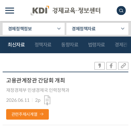
경제정책정보
경제정책자료
최신자료
정책자료
동향자료
법령자료
경제관
고용관계장관 간담회 개최
재정경제부 민생경제국 인력정책과
2026.06.11
2p
관련주제시계열