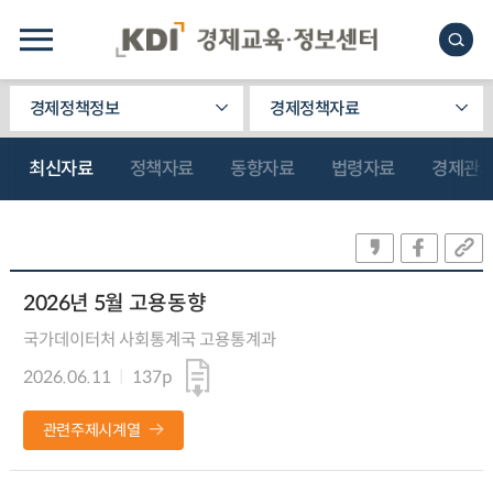
경제정책정보
경제정책자료
최신자료
정책자료
동향자료
법령자료
경제관
2026년 5월 고용동향
국가데이터처 사회통계국 고용통계과
2026.06.11
137p
관련주제시계열