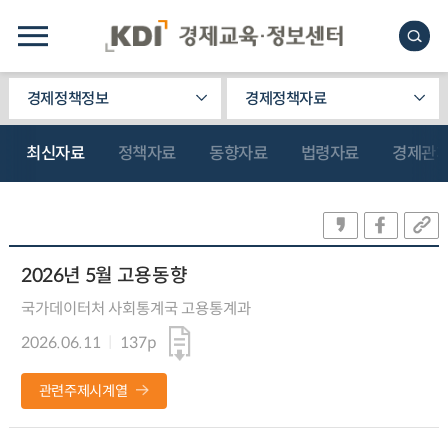
경제정책정보
경제정책자료
최신자료
정책자료
동향자료
법령자료
경제관
2026년 5월 고용동향
국가데이터처 사회통계국 고용통계과
2026.06.11
137p
관련주제시계열