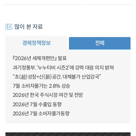
많이 본 자료
경제정책정보
전체
『2026년 세제개편안』 발표
과기정통부, ‘누누티비 시즌2’에 강력 대응 의지 밝혀
“초(超)성장+신(新)공간, 대체불가 산업강국”
7월 소비자물가는 2.8% 상승
2026년 한국 주식시장 여건 및 전망
2026년 7월 수출입 동향
2026년 7월 소비자물가동향