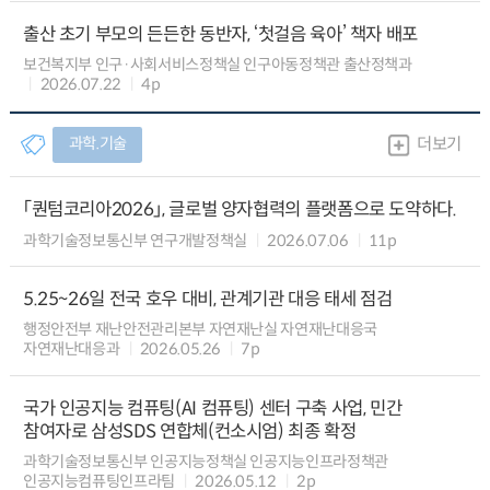
출산 초기 부모의 든든한 동반자, ‘첫걸음 육아’ 책자 배포
보건복지부 인구·사회서비스정책실 인구아동정책관 출산정책과
2026.07.22
4p
과학.기술
더보기
「퀀텀코리아2026」, 글로벌 양자협력의 플랫폼으로 도약하다.
과학기술정보통신부 연구개발정책실
2026.07.06
11p
5.25~26일 전국 호우 대비, 관계기관 대응 태세 점검
행정안전부 재난안전관리본부 자연재난실 자연재난대응국
자연재난대응과
2026.05.26
7p
국가 인공지능 컴퓨팅(AI 컴퓨팅) 센터 구축 사업, 민간
참여자로 삼성SDS 연합체(컨소시엄) 최종 확정
과학기술정보통신부 인공지능정책실 인공지능인프라정책관
인공지능컴퓨팅인프라팀
2026.05.12
2p