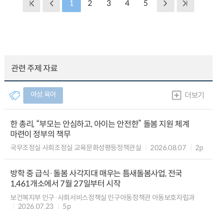
1
2
3
4
5
관련 주제 자료
여성.육아
더보기
한 총리, “부모는 안심하고, 아이는 안전한” 돌봄 지원 체계
마련이 정부의 책무
국무조정실 사회조정실 교육문화성평등정책관실
2026.08.07
2p
방학 중 급식·돌봄 사각지대 매우는 틈새돌봄사업, 전국
1,461개소에서 7월 27일부터 시작
보건복지부 인구·사회서비스정책실 인구아동정책관 아동보호자립과
2026.07.23
5p