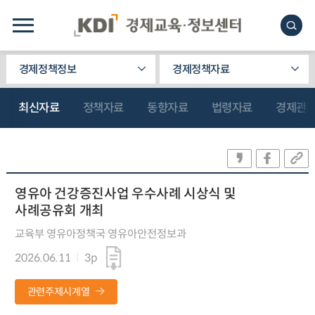
경제정책정보
경제정책자료
최신자료
정책자료
동향자료
법령자료
경제관
영유아 건강증진사업 우수사례 시상식 및
사례공유회 개최
교육부 영유아정책국 영유아안전정보과
2026.06.11
3p
관련주제시계열