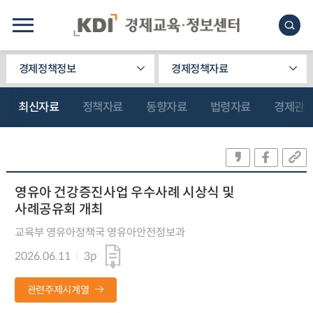
경제정책정보
경제정책자료
최신자료
정책자료
동향자료
법령자료
경제관
영유아 건강증진사업 우수사례 시상식 및
사례공유회 개최
교육부 영유아정책국 영유아안전정보과
2026.06.11
3p
관련주제시계열