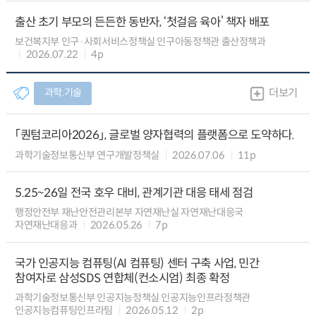
출산 초기 부모의 든든한 동반자, ‘첫걸음 육아’ 책자 배포
보건복지부 인구·사회서비스정책실 인구아동정책관 출산정책과
2026.07.22
4p
과학.기술
더보기
「퀀텀코리아2026」, 글로벌 양자협력의 플랫폼으로 도약하다.
과학기술정보통신부 연구개발정책실
2026.07.06
11p
5.25~26일 전국 호우 대비, 관계기관 대응 태세 점검
행정안전부 재난안전관리본부 자연재난실 자연재난대응국
자연재난대응과
2026.05.26
7p
국가 인공지능 컴퓨팅(AI 컴퓨팅) 센터 구축 사업, 민간
참여자로 삼성SDS 연합체(컨소시엄) 최종 확정
과학기술정보통신부 인공지능정책실 인공지능인프라정책관
인공지능컴퓨팅인프라팀
2026.05.12
2p