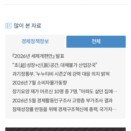
많이 본 자료
경제정책정보
전체
『2026년 세제개편안』 발표
“초(超)성장+신(新)공간, 대체불가 산업강국”
과기정통부, ‘누누티비 시즌2’에 강력 대응 의지 밝혀
2026년 7월 소비자물가동향
장기요양 재가 어르신 10명 중 7명, “아파도 살던 집에서 살겠다” 「2025년 장기요양실태조사」 결과 발표
2026년 5월 경제활동인구조사 고령층 부가조사 결과
잠재성장률 반등을 위해 경제구조혁신에 총력, 국가자산 관리체계 대전환