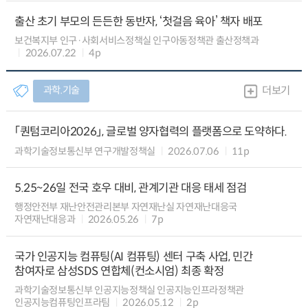
출산 초기 부모의 든든한 동반자, ‘첫걸음 육아’ 책자 배포
보건복지부 인구·사회서비스정책실 인구아동정책관 출산정책과
2026.07.22
4p
과학.기술
더보기
「퀀텀코리아2026」, 글로벌 양자협력의 플랫폼으로 도약하다.
과학기술정보통신부 연구개발정책실
2026.07.06
11p
5.25~26일 전국 호우 대비, 관계기관 대응 태세 점검
행정안전부 재난안전관리본부 자연재난실 자연재난대응국
자연재난대응과
2026.05.26
7p
국가 인공지능 컴퓨팅(AI 컴퓨팅) 센터 구축 사업, 민간
참여자로 삼성SDS 연합체(컨소시엄) 최종 확정
과학기술정보통신부 인공지능정책실 인공지능인프라정책관
인공지능컴퓨팅인프라팀
2026.05.12
2p