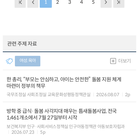
1
2
3
4
5
관련 주제 자료
여성.육아
더보기
한 총리, “부모는 안심하고, 아이는 안전한” 돌봄 지원 체계
마련이 정부의 책무
국무조정실 사회조정실 교육문화성평등정책관실
2026.08.07
2p
방학 중 급식·돌봄 사각지대 매우는 틈새돌봄사업, 전국
1,461개소에서 7월 27일부터 시작
보건복지부 인구·사회서비스정책실 인구아동정책관 아동보호자립과
2026.07.23
5p