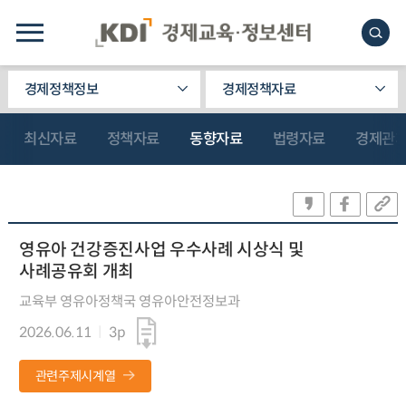
경제정책정보
경제정책자료
최신자료
정책자료
동향자료
법령자료
경제관
영유아 건강증진사업 우수사례 시상식 및
사례공유회 개최
교육부 영유아정책국 영유아안전정보과
2026.06.11
3p
관련주제시계열