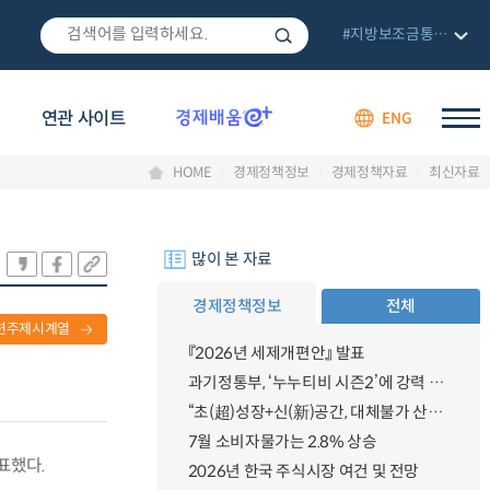
#지방보조금통합관리망
연관 사이트
ENG
HOME
경제정책정보
경제정책자료
최신자료
많이 본 자료
경제정책정보
전체
련주제시계열
『2026년 세제개편안』 발표
과기정통부, ‘누누티비 시즌2’에 강력 대응 의지 밝혀
“초(超)성장+신(新)공간, 대체불가 산업강국”
7월 소비자물가는 2.8% 상승
발표했다.
2026년 한국 주식시장 여건 및 전망