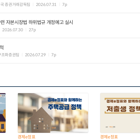
독국 증권거래감독팀
2026.07.31
7p
관련 자본시장법 하위법규 개정예고 실시
2026.07.30
27p
실적
구조화증권팀
2026.07.29
7p
경제e정표
경제e정표