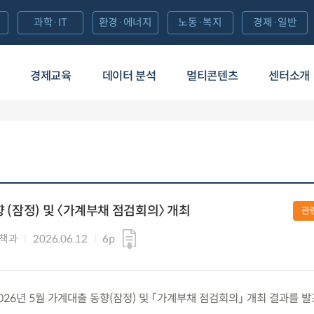
과학·IT
환경·에너지
노동·복지
경제·일반
경제교육
데이터 분석
멀티콘텐츠
센터소개
향 (잠정) 및 〈가계부채 점검회의〉 개최
관
정책과
2026.06.12
6p
) 2026년 5월 가계대출 동향(잠정) 및 「가계부채 점검회의」 개최 결과를 