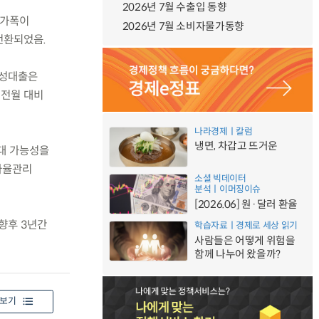
2026년 7월 수출입 동향
 증가폭이
2026년 7월 소비자물가동향
전환되었음.
책성대출은
 전월 대비
나라경제ㅣ칼럼
냉면, 차갑고 뜨거운
확대 가능성을
자율관리
소셜 빅데이터
분석ㅣ이머징이슈
[2026.06] 원·달러 환율
 향후 3년간
학습자료ㅣ경제로 세상 읽기
사람들은 어떻게 위험을
함께 나누어 왔을까?
보기