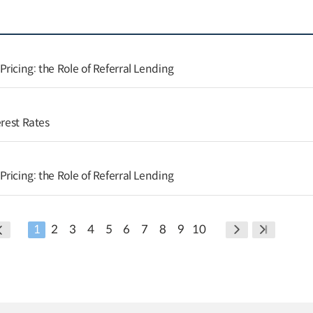
ricing: the Role of Referral Lending
erest Rates
ricing: the Role of Referral Lending
1
2
3
4
5
6
7
8
9
10