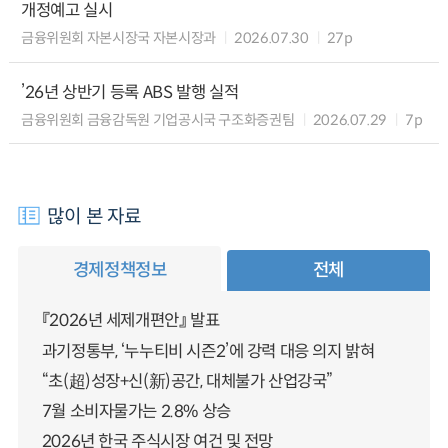
개정예고 실시
금융위원회 자본시장국 자본시장과
2026.07.30
27p
’26년 상반기 등록 ABS 발행 실적
금융위원회 금융감독원 기업공시국 구조화증권팀
2026.07.29
7p
많이 본 자료
경제정책정보
전체
『2026년 세제개편안』 발표
과기정통부, ‘누누티비 시즌2’에 강력 대응 의지 밝혀
“초(超)성장+신(新)공간, 대체불가 산업강국”
7월 소비자물가는 2.8% 상승
2026년 한국 주식시장 여건 및 전망