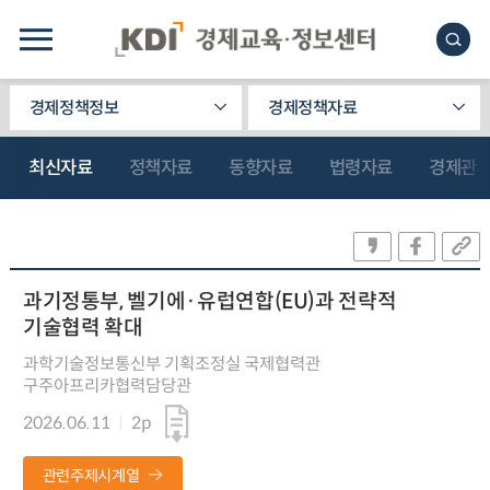
경제정책정보
경제정책자료
최신자료
정책자료
동향자료
법령자료
경제관
과기정통부, 벨기에·유럽연합(EU)과 전략적
기술협력 확대
과학기술정보통신부 기획조정실 국제협력관
구주아프리카협력담당관
2026.06.11
2p
관련주제시계열