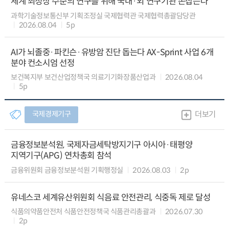
세계 최정상 수준의 연구를 위해 국내·외 연구기관 손잡는다
과학기술정보통신부 기획조정실 국제협력관 국제협력총괄담당관
2026.08.04
5p
AI가 뇌졸중·파킨슨·유방암 진단 돕는다 AX-Sprint 사업 6개
분야 컨소시엄 선정
보건복지부 보건산업정책국 의료기기화장품산업과
2026.08.04
5p
국제경제기구
더보기
금융정보분석원, 국제자금세탁방지기구 아시아·태평양
지역기구(APG) 연차총회 참석
금융위원회 금융정보분석원 기획행정실
2026.08.03
2p
유네스코 세계유산위원회 식음료 안전관리, 식중독 제로 달성
식품의약품안전처 식품안전정책국 식품관리총괄과
2026.07.30
2p