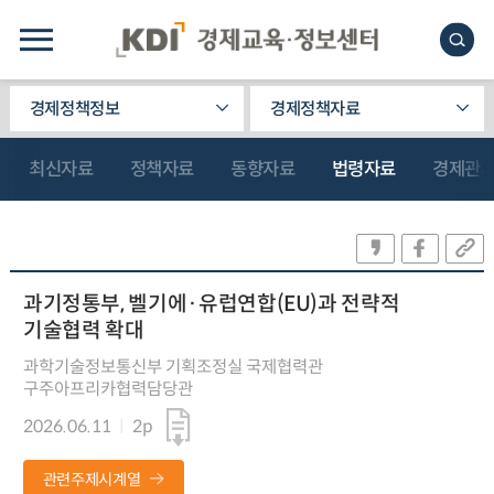
경제정책정보
경제정책자료
최신자료
정책자료
동향자료
법령자료
경제관
과기정통부, 벨기에·유럽연합(EU)과 전략적
기술협력 확대
과학기술정보통신부 기획조정실 국제협력관
구주아프리카협력담당관
2026.06.11
2p
관련주제시계열