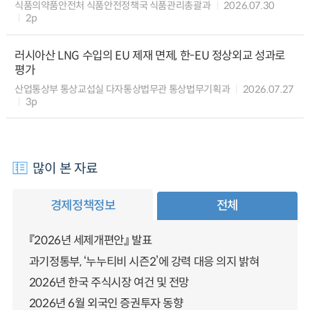
식품의약품안전처 식품안전정책국 식품관리총괄과
2026.07.30
2p
러시아산 LNG 수입의 EU 제재 면제, 한-EU 정상외교 성과로
평가
산업통상부 통상교섭실 다자통상법무관 통상법무기획과
2026.07.27
3p
많이 본 자료
경제정책정보
전체
『2026년 세제개편안』 발표
과기정통부, ‘누누티비 시즌2’에 강력 대응 의지 밝혀
2026년 한국 주식시장 여건 및 전망
2026년 6월 외국인 증권투자 동향