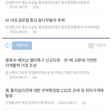
산업통상부 통상교섭실 통상협정교섭관 통상협정협상총괄과
2026.08.05
10p
AI 시대 글로벌 통상 꿈나무들의 축제
산업통상부 통상교섭실 통상협정정책관 통상협정활용과 국내대책팀
2026.08.03
3p
국별자료
더보기
봉화 K-베트남 밸리특구 신규지정…한-베 교류에 기반한
지역활력 거점 조성
중소벤처기업부 창업벤처혁신실 특구혁신기획단 특구운영과
2026.08.07
4p
美 폴리실리콘에 대한 무역확장법 232조 관세 및 최저가격제
발표
산업통상부 통상정책국 미주통상과
2026.08.07
2p