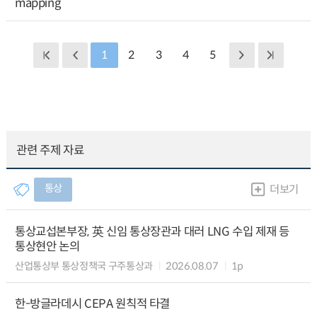
mapping
1
2
3
4
5
관련 주제 자료
통상
더보기
통상교섭본부장, 英 신임 통상장관과 대러 LNG 수입 제재 등
통상현안 논의
산업통상부 통상정책국 구주통상과
2026.08.07
1p
한-방글라데시 CEPA 원칙적 타결