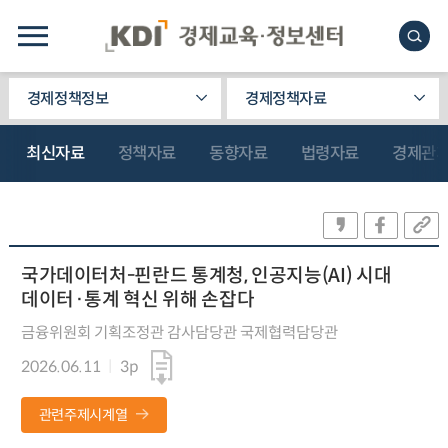
경제정책정보
경제정책자료
최신자료
정책자료
동향자료
법령자료
경제관
국가데이터처-핀란드 통계청, 인공지능(AI) 시대
데이터·통계 혁신 위해 손잡다
금융위원회 기획조정관 감사담당관 국제협력담당관
2026.06.11
3p
관련주제시계열