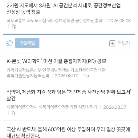
2차원 지도에서 3차원·AI 공간분석 시대로, 공간정보산업
신성장 동력 창출
국토교통부 국토도시실 국토정보정책관 공간정보진흥과
2026.08.03
7p
기술개발
더보기
K-문샷 ‘AI과학자’ 미션 이끌 총괄지휘자(PD) 공모
과학기술정보통신부 연구개발정책실 기초원천연구정책관
과학기술인공지능혁신과
2026.08.07
1p
식약처, 제품화 지원 성과 담은 ‘혁신제품 사전상담 현황 보고서’
발간
식품의약품안전처 식품의약품안전평가원 사전상담과
2026.08.07
7p
국산 AI 반도체, 올해 600억원 이상 투입하여 우리 일상 곳곳에
대규모 확산한다.