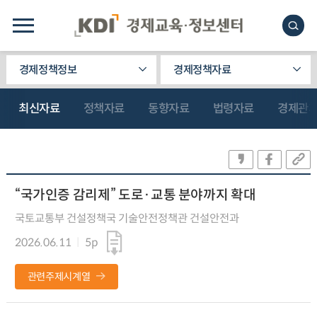
경제정책정보
경제정책자료
최신자료
정책자료
동향자료
법령자료
경제관
“국가인증 감리제” 도로·교통 분야까지 확대
국토교통부 건설정책국 기술안전정책관 건설안전과
2026.06.11
5p
관련주제시계열