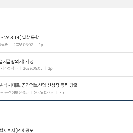
~’26.8.14.)입찰 동향
총괄과
2026.08.07
4p
접지급합의서) 개정
업거래정책과
2026.08.05
2p
간분석 시대로, 공간정보산업 신성장 동력 창출
책관 공간정보진흥과
2026.08.03
7p
총괄지휘자(PD) 공모