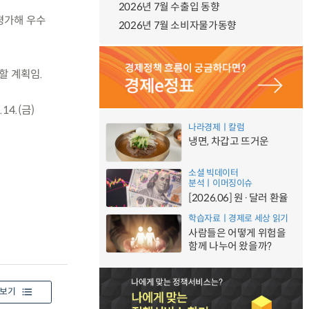
2026년 7월 수출입 동향
평가해 우수
2026년 7월 소비자물가동향
할 계획임.
4.(금)
나라경제ㅣ칼럼
냉면, 차갑고 뜨거운
소셜 빅데이터
분석ㅣ이머징이슈
[2026.06] 원·달러 환율
학습자료ㅣ경제로 세상 읽기
사람들은 어떻게 위험을
함께 나누어 왔을까?
보기