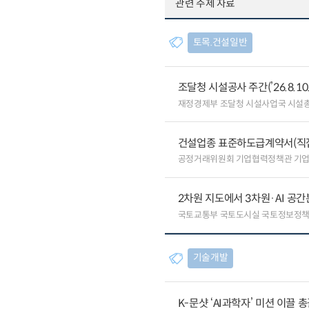
관련 주제 자료
토목.건설일반
조달청 시설공사 주간(’26.8.10.
재정경제부 조달청 시설사업국 시설
건설업종 표준하도급계약서(직
공정거래위원회 기업협력정책관 기
2차원 지도에서 3차원·AI 공
국토교통부 국토도시실 국토정보정
기술개발
K-문샷 ‘AI과학자’ 미션 이끌 