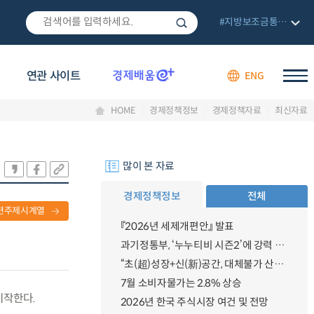
#지방보조금통합관리망
연관 사이트
ENG
HOME
경제정책정보
경제정책자료
최신자료
많이 본 자료
경제정책정보
전체
련주제시계열
『2026년 세제개편안』 발표
과기정통부, ‘누누티비 시즌2’에 강력 대응 의지 밝혀
“초(超)성장+신(新)공간, 대체불가 산업강국”
7월 소비자물가는 2.8% 상승
시작한다.
2026년 한국 주식시장 여건 및 전망