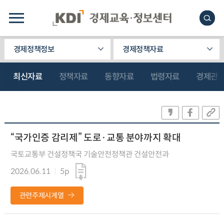
경제정책정보
경제정책자료
최신자료
정책자료
동향자료
법령자료
경제관
“국가인증 감리제” 도로·교통 분야까지 확대
국토교통부 건설정책국 기술안전정책관 건설안전과
2026.06.11
5p
관련주제시계열