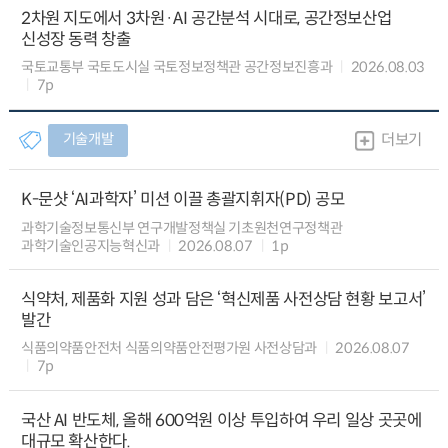
2차원 지도에서 3차원·AI 공간분석 시대로, 공간정보산업
신성장 동력 창출
국토교통부 국토도시실 국토정보정책관 공간정보진흥과
2026.08.03
7p
기술개발
더보기
K-문샷 ‘AI과학자’ 미션 이끌 총괄지휘자(PD) 공모
과학기술정보통신부 연구개발정책실 기초원천연구정책관
과학기술인공지능혁신과
2026.08.07
1p
식약처, 제품화 지원 성과 담은 ‘혁신제품 사전상담 현황 보고서’
발간
식품의약품안전처 식품의약품안전평가원 사전상담과
2026.08.07
7p
국산 AI 반도체, 올해 600억원 이상 투입하여 우리 일상 곳곳에
대규모 확산한다.