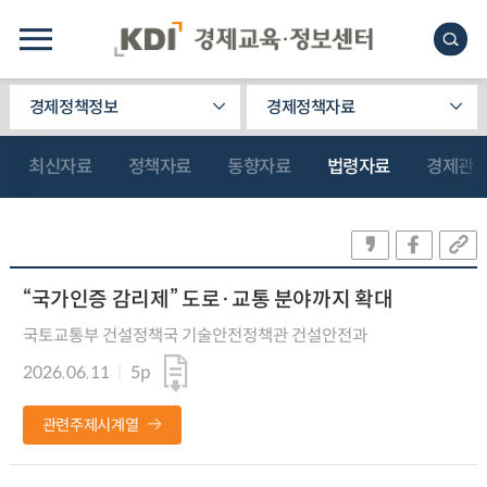
경제정책정보
경제정책자료
최신자료
정책자료
동향자료
법령자료
경제관
“국가인증 감리제” 도로·교통 분야까지 확대
국토교통부 건설정책국 기술안전정책관 건설안전과
2026.06.11
5p
관련주제시계열