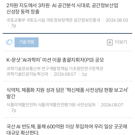
2차원 지도에서 3차원·AI 공간분석 시대로, 공간정보산업
신성장 동력 창출
국토교통부 국토도시실 국토정보정책관 공간정보진흥과
2026.08.03
7p
기술개발
더보기
K-문샷 ‘AI과학자’ 미션 이끌 총괄지휘자(PD) 공모
과학기술정보통신부 연구개발정책실 기초원천연구정책관
과학기술인공지능혁신과
2026.08.07
1p
식약처, 제품화 지원 성과 담은 ‘혁신제품 사전상담 현황 보고서’
발간
식품의약품안전처 식품의약품안전평가원 사전상담과
2026.08.07
7p
국산 AI 반도체, 올해 600억원 이상 투입하여 우리 일상 곳곳에
대규모 확산한다.