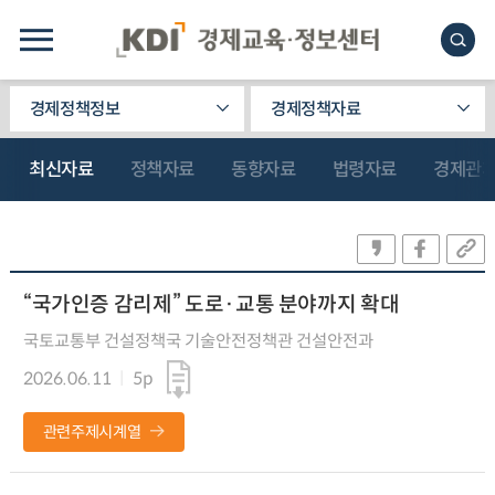
경제정책정보
경제정책자료
최신자료
정책자료
동향자료
법령자료
경제관
“국가인증 감리제” 도로·교통 분야까지 확대
국토교통부 건설정책국 기술안전정책관 건설안전과
2026.06.11
5p
관련주제시계열