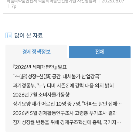
식품의약품안전처 식품의약품안전평가원 사전상담과
2026.08.07
7p
많이 본 자료
경제정책정보
전체
『2026년 세제개편안』 발표
“초(超)성장+신(新)공간, 대체불가 산업강국”
과기정통부, ‘누누티비 시즌2’에 강력 대응 의지 밝혀
2026년 7월 소비자물가동향
장기요양 재가 어르신 10명 중 7명, “아파도 살던 집에서 살겠다” 「2025년 장기요양실태조사」 결과 발표
2026년 5월 경제활동인구조사 고령층 부가조사 결과
잠재성장률 반등을 위해 경제구조혁신에 총력, 국가자산 관리체계 대전환