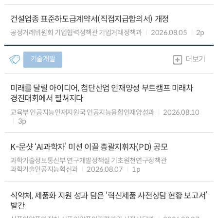
건설업종 표준하도급계약서(직접지급합의서) 개정
공정거래위원회 기업협력정책관 기업거래정책과
2026.08.05
2p
기술개발
더보기
미래를 달릴 아이디어, 첨단산업 인재양성 부트캠프 미래차
경진대회에서 펼쳐지다
교육부 인공지능인재지원국 인공지능융합인재양성과
2026.08.10
3p
K-문샷 ‘AI과학자’ 미션 이끌 총괄지휘자(PD) 공모
과학기술정보통신부 연구개발정책실 기초원천연구정책관
과학기술인공지능혁신과
2026.08.07
1p
식약처, 제품화 지원 성과 담은 ‘혁신제품 사전상담 현황 보고서’
발간