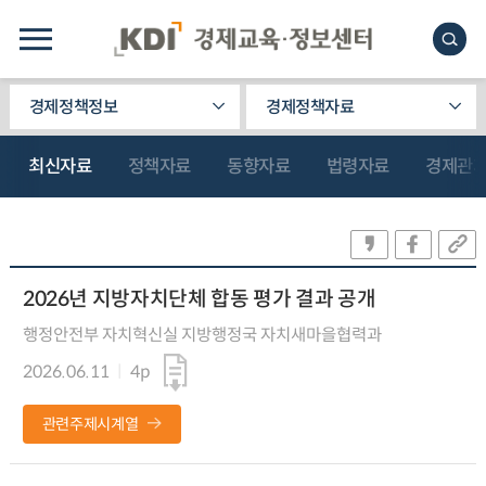
경제정책정보
경제정책자료
최신자료
정책자료
동향자료
법령자료
경제관
2026년 지방자치단체 합동 평가 결과 공개
행정안전부 자치혁신실 지방행정국 자치새마을협력과
2026.06.11
4p
관련주제시계열