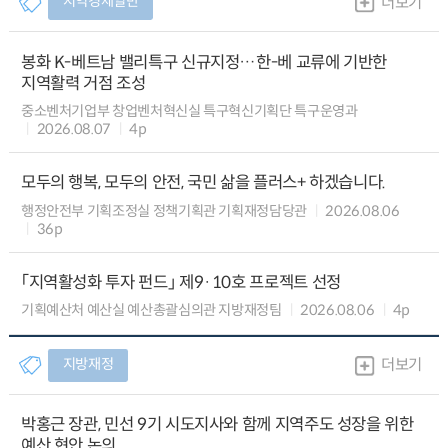
지역경제일반
더보기
봉화 K-베트남 밸리특구 신규지정…한-베 교류에 기반한
지역활력 거점 조성
중소벤처기업부 창업벤처혁신실 특구혁신기획단 특구운영과
2026.08.07
4p
모두의 행복, 모두의 안전, 국민 삶을 플러스+ 하겠습니다.
행정안전부 기획조정실 정책기획관 기획재정담당관
2026.08.06
36p
「지역활성화 투자 펀드」 제9·10호 프로젝트 선정
기획예산처 예산실 예산총괄심의관 지방재정팀
2026.08.06
4p
지방재정
더보기
박홍근 장관, 민선 9기 시도지사와 함께 지역주도 성장을 위한
예산 현안 논의