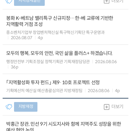
지역경제일반
더보기
봉화 K-베트남 밸리특구 신규지정…한-베 교류에 기반한
지역활력 거점 조성
중소벤처기업부 창업벤처혁신실 특구혁신기획단 특구운영과
2026.08.07
4p
모두의 행복, 모두의 안전, 국민 삶을 플러스+ 하겠습니다.
행정안전부 기획조정실 정책기획관 기획재정담당관
2026.08.06
36p
「지역활성화 투자 펀드」 제9·10호 프로젝트 선정
기획예산처 예산실 예산총괄심의관 지방재정팀
2026.08.06
4p
지방재정
더보기
박홍근 장관, 민선 9기 시도지사와 함께 지역주도 성장을 위한
예산 현안 논의