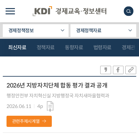
경제정책정보
경제정책자료
최신자료
정책자료
동향자료
법령자료
경제관
2026년 지방자치단체 합동 평가 결과 공개
행정안전부 자치혁신실 지방행정국 자치새마을협력과
2026.06.11
4p
관련주제시계열