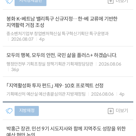
지역경제일반
더보기
봉화 K-베트남 밸리특구 신규지정…한-베 교류에 기반한
지역활력 거점 조성
중소벤처기업부 창업벤처혁신실 특구혁신기획단 특구운영과
2026.08.07
4p
모두의 행복, 모두의 안전, 국민 삶을 플러스+ 하겠습니다.
행정안전부 기획조정실 정책기획관 기획재정담당관
2026.08.06
36p
「지역활성화 투자 펀드」 제9·10호 프로젝트 선정
기획예산처 예산실 예산총괄심의관 지방재정팀
2026.08.06
4p
지방재정
더보기
박홍근 장관, 민선 9기 시도지사와 함께 지역주도 성장을 위한
예산 현안 논의