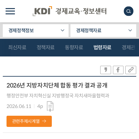
경제정책정보
경제정책자료
최신자료
정책자료
동향자료
법령자료
경제관
2026년 지방자치단체 합동 평가 결과 공개
행정안전부 자치혁신실 지방행정국 자치새마을협력과
2026.06.11
4p
관련주제시계열