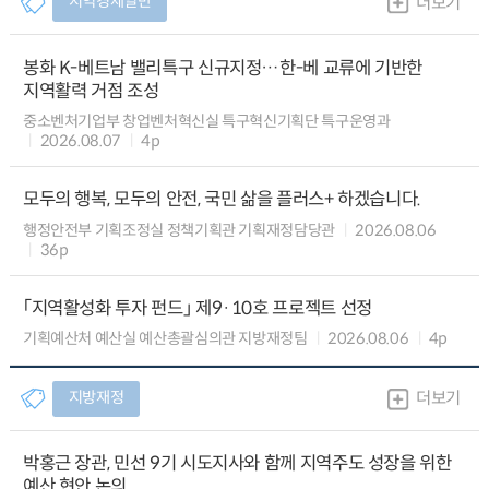
지역경제일반
더보기
봉화 K-베트남 밸리특구 신규지정…한-베 교류에 기반한
지역활력 거점 조성
중소벤처기업부 창업벤처혁신실 특구혁신기획단 특구운영과
2026.08.07
4p
모두의 행복, 모두의 안전, 국민 삶을 플러스+ 하겠습니다.
행정안전부 기획조정실 정책기획관 기획재정담당관
2026.08.06
36p
「지역활성화 투자 펀드」 제9·10호 프로젝트 선정
기획예산처 예산실 예산총괄심의관 지방재정팀
2026.08.06
4p
지방재정
더보기
박홍근 장관, 민선 9기 시도지사와 함께 지역주도 성장을 위한
예산 현안 논의