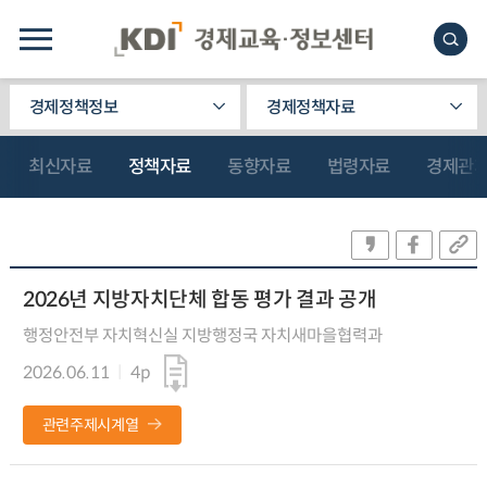
경제정책정보
경제정책자료
최신자료
정책자료
동향자료
법령자료
경제관
2026년 지방자치단체 합동 평가 결과 공개
행정안전부 자치혁신실 지방행정국 자치새마을협력과
2026.06.11
4p
관련주제시계열