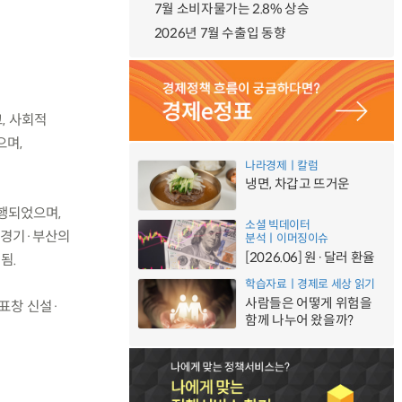
7월 소비자물가는 2.8% 상승
2026년 7월 수출입 동향
, 사회적
으며,
나라경제ㅣ칼럼
냉면, 차갑고 뜨거운
진행되었으며,
소셜 빅데이터
는 경기·부산의
분석ㅣ이머징이슈
[2026.06] 원·달러 환율
됨.
학습자료ㅣ경제로 세상 읽기
사람들은 어떻게 위험을
표창 신설·
함께 나누어 왔을까?