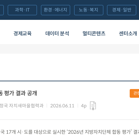
과학·IT
환경·에너지
노동·복지
경제·일반
경제교육
데이터 분석
멀티콘텐츠
센터소개
동 평가 결과 공개
관
행정국 자치새마을협력과
2026.06.11
4p
 전국 17개 시·도를 대상으로 실시한 ‘2026년 지방자치단체 합동 평가’ 결과