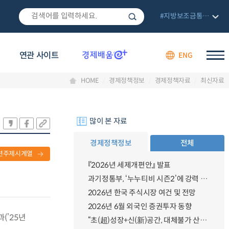
#지방보조금통합관리망
연관 사이트
ENG
HOME
경제정책정보
경제정책자료
최신자료
많이 본 자료
경제정책정보
전체
련주제시계열
『2026년 세제개편안』 발표
과기정통부, ‘누누티비 시즌2’에 강력 대응 의지 밝혀
2026년 한국 주식시장 여건 및 전망
2026년 6월 외국인 증권투자 동향
(’25년
“초(超)성장+신(新)공간, 대체불가 산업강국”