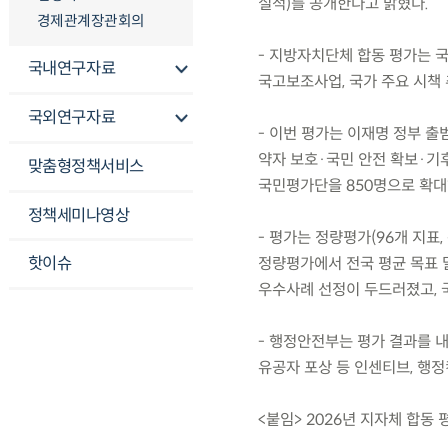
실적)를 공개한다고 밝혔다.
경제관계장관회의
- 지방자치단체 합동 평가는 국
국내연구자료
국고보조사업, 국가 주요 시책
국외연구자료
- 이번 평가는 이재명 정부 출
약자 보호·국민 안전 확보·기
맞춤형정책서비스
국민평가단을 850명으로 확대
정책세미나영상
- 평가는 정량평가(96개 지표,
핫이슈
정량평가에서 전국 평균 목표 달
우수사례 선정이 두드러졌고, 
- 행정안전부는 평가 결과를 
유공자 포상 등 인센티브, 행정
<붙임> 2026년 지자체 합동