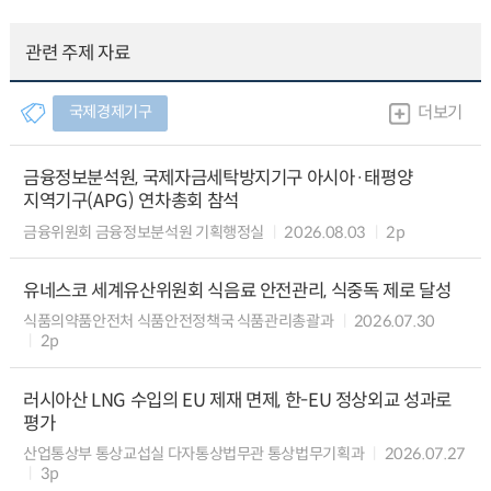
관련 주제 자료
국제경제기구
더보기
금융정보분석원, 국제자금세탁방지기구 아시아·태평양
지역기구(APG) 연차총회 참석
금융위원회 금융정보분석원 기획행정실
2026.08.03
2p
유네스코 세계유산위원회 식음료 안전관리, 식중독 제로 달성
식품의약품안전처 식품안전정책국 식품관리총괄과
2026.07.30
2p
러시아산 LNG 수입의 EU 제재 면제, 한-EU 정상외교 성과로
평가
산업통상부 통상교섭실 다자통상법무관 통상법무기획과
2026.07.27
3p