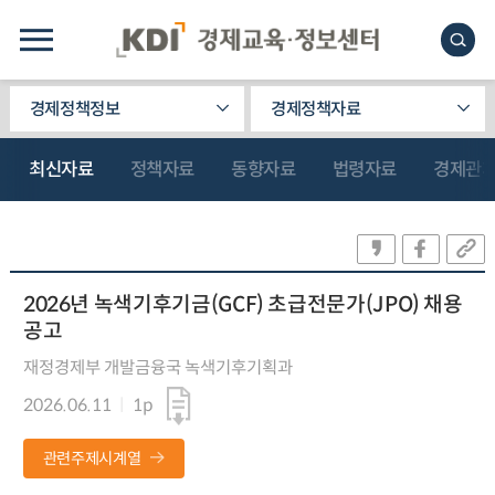
경제정책정보
경제정책자료
최신자료
정책자료
동향자료
법령자료
경제관
2026년 녹색기후기금(GCF) 초급전문가(JPO) 채용
공고
재정경제부 개발금융국 녹색기후기획과
2026.06.11
1p
관련주제시계열