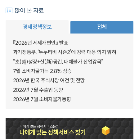
많이 본 자료
경제정책정보
전체
『2026년 세제개편안』 발표
과기정통부, ‘누누티비 시즌2’에 강력 대응 의지 밝혀
“초(超)성장+신(新)공간, 대체불가 산업강국”
7월 소비자물가는 2.8% 상승
2026년 한국 주식시장 여건 및 전망
2026년 7월 수출입 동향
2026년 7월 소비자물가동향