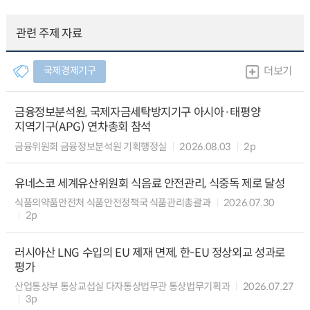
관련 주제 자료
국제경제기구
더보기
금융정보분석원, 국제자금세탁방지기구 아시아·태평양
지역기구(APG) 연차총회 참석
금융위원회 금융정보분석원 기획행정실
2026.08.03
2p
유네스코 세계유산위원회 식음료 안전관리, 식중독 제로 달성
식품의약품안전처 식품안전정책국 식품관리총괄과
2026.07.30
2p
러시아산 LNG 수입의 EU 제재 면제, 한-EU 정상외교 성과로
평가
산업통상부 통상교섭실 다자통상법무관 통상법무기획과
2026.07.27
3p