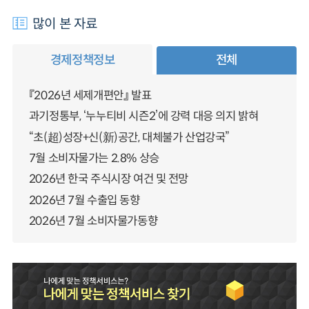
많이 본 자료
경제정책정보
전체
『2026년 세제개편안』 발표
과기정통부, ‘누누티비 시즌2’에 강력 대응 의지 밝혀
“초(超)성장+신(新)공간, 대체불가 산업강국”
7월 소비자물가는 2.8% 상승
2026년 한국 주식시장 여건 및 전망
2026년 7월 수출입 동향
2026년 7월 소비자물가동향