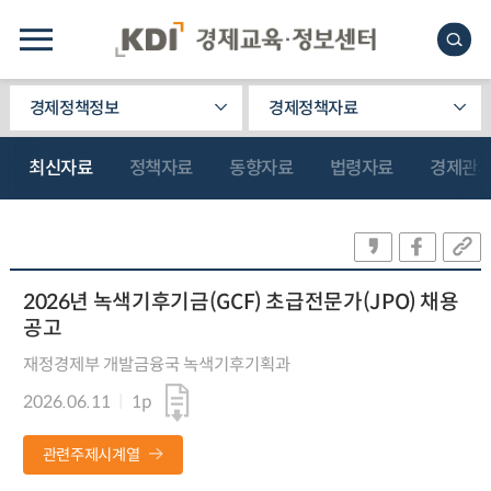
경제정책정보
경제정책자료
최신자료
정책자료
동향자료
법령자료
경제관
2026년 녹색기후기금(GCF) 초급전문가(JPO) 채용
공고
재정경제부 개발금융국 녹색기후기획과
2026.06.11
1p
관련주제시계열