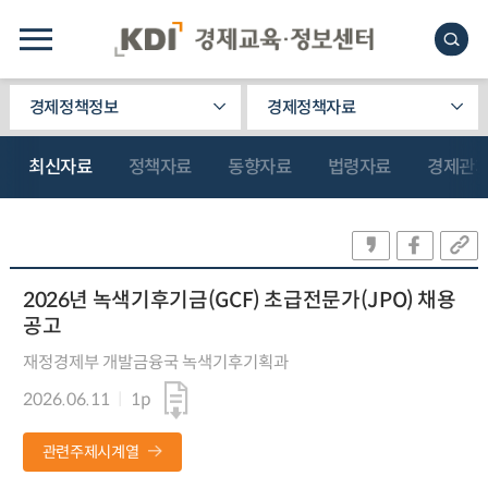
경제정책정보
경제정책자료
최신자료
정책자료
동향자료
법령자료
경제관
2026년 녹색기후기금(GCF) 초급전문가(JPO) 채용
공고
재정경제부 개발금융국 녹색기후기획과
2026.06.11
1p
관련주제시계열