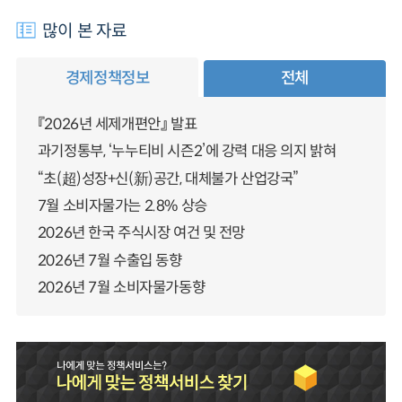
많이 본 자료
경제정책정보
전체
『2026년 세제개편안』 발표
과기정통부, ‘누누티비 시즌2’에 강력 대응 의지 밝혀
“초(超)성장+신(新)공간, 대체불가 산업강국”
7월 소비자물가는 2.8% 상승
2026년 한국 주식시장 여건 및 전망
2026년 7월 수출입 동향
2026년 7월 소비자물가동향