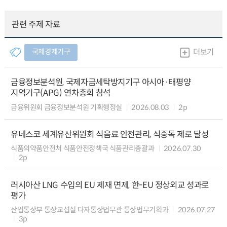
관련 주제 자료
국제경제기구
더보기
금융정보분석원, 국제자금세탁방지기구 아시아·태평양
지역기구(APG) 연차총회 참석
금융위원회 금융정보분석원 기획행정실
2026.08.03
2p
유네스코 세계유산위원회 식음료 안전관리, 식중독 제로 달성
식품의약품안전처 식품안전정책국 식품관리총괄과
2026.07.30
2p
러시아산 LNG 수입의 EU 제재 면제, 한-EU 정상외교 성과로
평가
산업통상부 통상교섭실 다자통상법무관 통상법무기획과
2026.07.27
3p