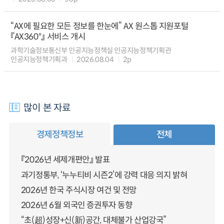
“AX에 필요한 모든 정보를 한눈에” AX 원스톱 지원포털
『AX360°』 서비스 개시
과학기술정보통신부 인공지능정책실 인공지능정책기획관
인공지능정책기획과
2026.08.04
2p
많이 본 자료
경제정책정보
전체
『2026년 세제개편안』 발표
과기정통부, ‘누누티비 시즌2’에 강력 대응 의지 밝혀
2026년 한국 주식시장 여건 및 전망
2026년 6월 외국인 증권투자 동향
“초(超)성장+신(新)공간, 대체불가 산업강국”