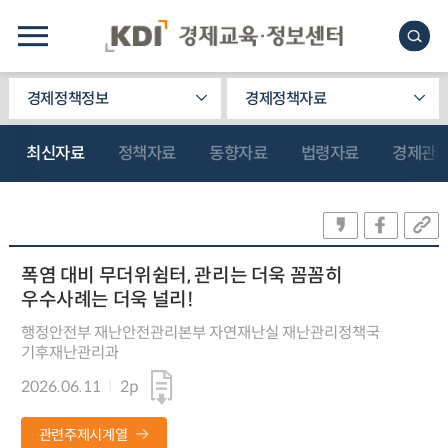
경제정책정보
경제정책자료
최신자료
정책자료
동향자료
법령자료
경제관
폭염 대비 무더위쉼터, 관리는 더욱 꼼꼼히
우수사례는 더욱 널리!
행정안전부 재난안전관리본부 자연재난실 재난관리정책국
기후재난관리과
2026.06.11
2p
관련주제시계열