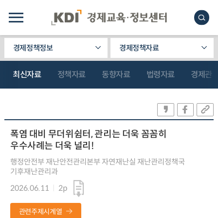
경제정책정보
경제정책자료
최신자료
정책자료
동향자료
법령자료
경제관
폭염 대비 무더위쉼터, 관리는 더욱 꼼꼼히
우수사례는 더욱 널리!
행정안전부 재난안전관리본부 자연재난실 재난관리정책국
기후재난관리과
2026.06.11
2p
관련주제시계열