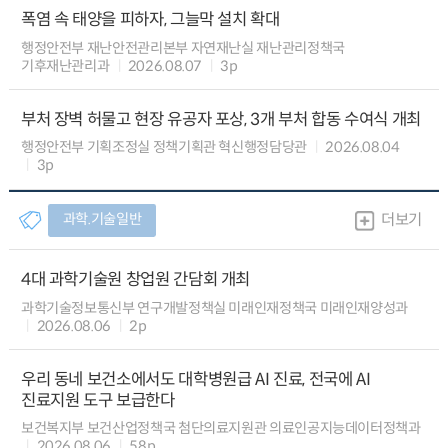
폭염 속 태양을 피하자, 그늘막 설치 확대
행정안전부 재난안전관리본부 자연재난실 재난관리정책국
기후재난관리과
2026.08.07
3p
부처 장벽 허물고 현장 유공자 포상, 3개 부처 합동 수여식 개최
행정안전부 기획조정실 정책기획관 혁신행정담당관
2026.08.04
3p
과학.기술일반
더보기
4대 과학기술원 창업원 간담회 개최
과학기술정보통신부 연구개발정책실 미래인재정책국 미래인재양성과
2026.08.06
2p
우리 동네 보건소에서도 대학병원급 AI 진료, 전국에 AI
진료지원 도구 보급한다
보건복지부 보건산업정책국 첨단의료지원관 의료인공지능데이터정책과
2026.08.06
58p