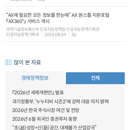
“AX에 필요한 모든 정보를 한눈에” AX 원스톱 지원포털
『AX360°』 서비스 개시
과학기술정보통신부 인공지능정책실 인공지능정책기획관
인공지능정책기획과
2026.08.04
2p
많이 본 자료
경제정책정보
전체
『2026년 세제개편안』 발표
과기정통부, ‘누누티비 시즌2’에 강력 대응 의지 밝혀
2026년 한국 주식시장 여건 및 전망
2026년 6월 외국인 증권투자 동향
“초(超)성장+신(新)공간, 대체불가 산업강국”