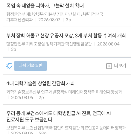
폭염 속 태양을 피하자, 그늘막 설치 확대
행정안전부 재난안전관리본부 자연재난실 재난관리정책국
기후재난관리과
2026.08.07
3p
부처 장벽 허물고 현장 유공자 포상, 3개 부처 합동 수여식 개최
행정안전부 기획조정실 정책기획관 혁신행정담당관
2026.08.04
3p
과학.기술일반
더보기
4대 과학기술원 창업원 간담회 개최
과학기술정보통신부 연구개발정책실 미래인재정책국 미래인재양성과
2026.08.06
2p
우리 동네 보건소에서도 대학병원급 AI 진료, 전국에 AI
진료지원 도구 보급한다
보건복지부 보건산업정책국 첨단의료지원관 의료인공지능데이터정책과
2026.08.06
58p