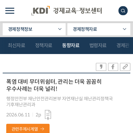
경제정책정보
경제정책자료
최신자료
정책자료
동향자료
법령자료
경제관
폭염 대비 무더위쉼터, 관리는 더욱 꼼꼼히
우수사례는 더욱 널리!
행정안전부 재난안전관리본부 자연재난실 재난관리정책국
기후재난관리과
2026.06.11
2p
관련주제시계열