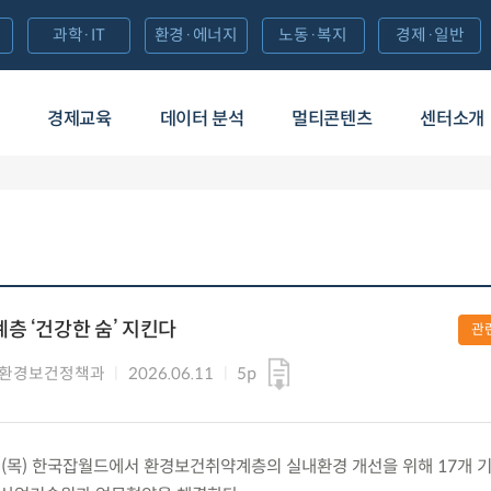
과학·IT
환경·에너지
노동·복지
경제·일반
경제교육
데이터 분석
멀티콘텐츠
센터소개
층 ‘건강한 숨’ 지킨다
관
 환경보건정책과
2026.06.11
5p
1.(목) 한국잡월드에서 환경보건취약계층의 실내환경 개선을 위해 17개 기