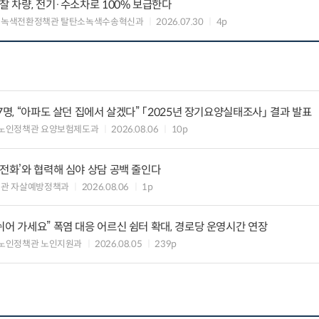
찰 차량, 전기·수소차로 100% 보급한다
 녹색전환정책관 탈탄소녹색수송혁신과
2026.07.30
4p
7명, “아파도 살던 집에서 살겠다” 「2025년 장기요양실태조사」 결과 발표
 노인정책관 요양보험제도과
2026.08.06
10p
의전화’와 협력해 심야 상담 공백 줄인다
책관 자살예방정책과
2026.08.06
1p
쉬어 가세요” 폭염 대응 어르신 쉼터 확대, 경로당 운영시간 연장
노인정책관 노인지원과
2026.08.05
239p