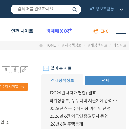
#지방보조금통합관리망
연관 사이트
ENG
HOME
경제정책정보
경제정책자료
최신자료
많이 본 자료
경제정책정보
전체
련주제시계열
『2026년 세제개편안』 발표
과기정통부, ‘누누티비 시즌2’에 강력 대응 의지 밝혀
2026년 한국 주식시장 여건 및 전망
2026년 6월 외국인 증권투자 동향
업 및
‘26년 6월 주택통계