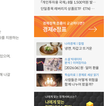
「개인투자용 국채」 8월 1,500억원 발행 예정
단일종목 레버리지 상품(ETF·ETN) 기본예탁금 강화 조기시행 방안 안내
는
공사를 지원하는
나라경제ㅣ칼럼
냉면, 차갑고 뜨거운
있으며,
소셜 빅데이터
분석ㅣ이머징이슈
[2026.06] 원·달러 환율
해 나갈
학습자료ㅣ경제로 세상 읽기
사람들은 어떻게 위험을
함께 나누어 왔을까?