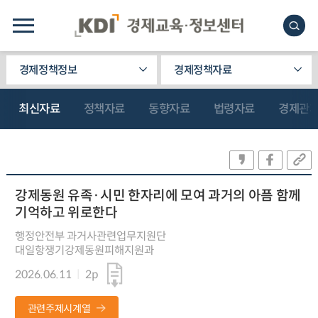
경제정책정보
경제정책자료
최신자료
정책자료
동향자료
법령자료
경제관
강제동원 유족·시민 한자리에 모여 과거의 아픔 함께
기억하고 위로한다
행정안전부 과거사관련업무지원단
대일항쟁기강제동원피해지원과
2026.06.11
2p
관련주제시계열