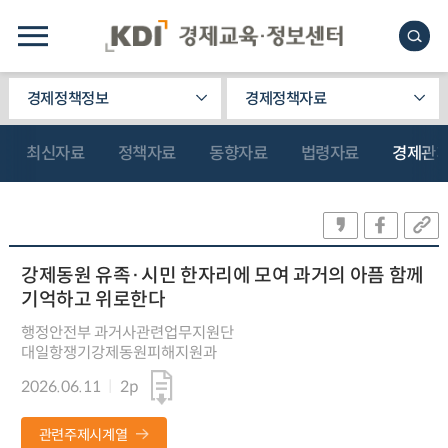
경제정책정보
경제정책자료
최신자료
정책자료
동향자료
법령자료
경제관
강제동원 유족·시민 한자리에 모여 과거의 아픔 함께
기억하고 위로한다
행정안전부 과거사관련업무지원단
대일항쟁기강제동원피해지원과
2026.06.11
2p
관련주제시계열