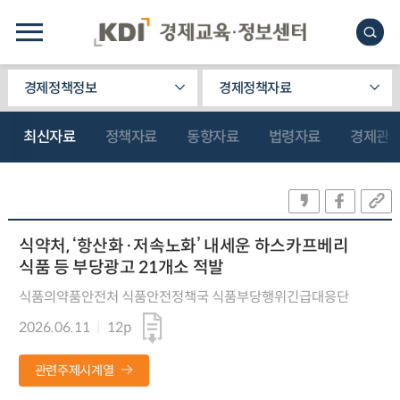
경제정책정보
경제정책자료
최신자료
정책자료
동향자료
법령자료
경제관
식약처, ‘항산화·저속노화’ 내세운 하스카프베리
식품 등 부당광고 21개소 적발
식품의약품안전처 식품안전정책국 식품부당행위긴급대응단
2026.06.11
12p
관련주제시계열