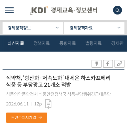
경제정책정보
경제정책자료
최신자료
정책자료
동향자료
법령자료
경제관
식약처, ‘항산화·저속노화’ 내세운 하스카프베리
식품 등 부당광고 21개소 적발
식품의약품안전처 식품안전정책국 식품부당행위긴급대응단
2026.06.11
12p
관련주제시계열