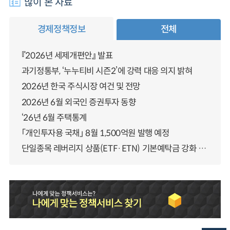
많이 본 자료
경제정책정보
전체
『2026년 세제개편안』 발표
과기정통부, ‘누누티비 시즌2’에 강력 대응 의지 밝혀
2026년 한국 주식시장 여건 및 전망
2026년 6월 외국인 증권투자 동향
‘26년 6월 주택통계
「개인투자용 국채」 8월 1,500억원 발행 예정
단일종목 레버리지 상품(ETF·ETN) 기본예탁금 강화 조기시행 방안 안내