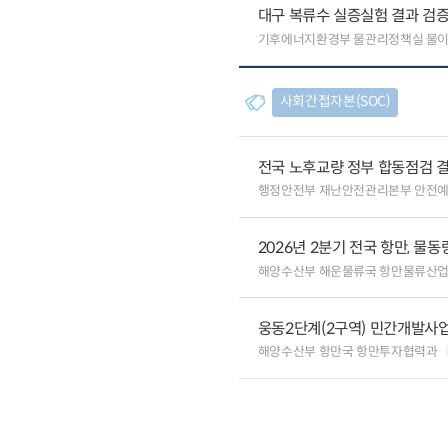
대구 복류수 실증실험 결과 검증
기후에너지환경부 물관리정책실 물
사회간접자본(SOC)
전국 노후교량 정부 합동점검 결
행정안전부 재난안전관리본부 안전
2026년 2분기 전국 항만, 물동량
해양수산부 해운물류국 항만물류산
웅동2단계(2구역) 민간개발사업
해양수산부 항만국 항만투자협력과