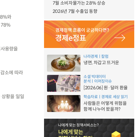
7월 소비자물가는 2.8% 상승
2026년 7월 수출입 동향
.8%와
 78%
 실사용량을
나라경제ㅣ칼럼
냉면, 차갑고 뜨거운
 감소에 따라
소셜 빅데이터
분석ㅣ이머징이슈
[2026.06] 원·달러 환율
 상황을 일일
학습자료ㅣ경제로 세상 읽기
사람들은 어떻게 위험을
함께 나누어 왔을까?