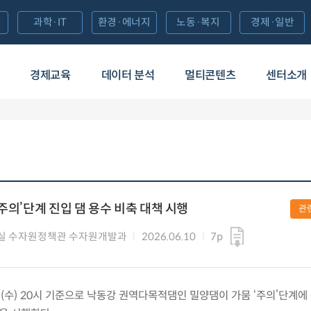
과학·IT
환경·에너지
노동·복지
경제·일반
경제교육
데이터 분석
멀티콘텐츠
센터소개
주의’단계 진입 댐 용수 비축 대책 시행
관
실 수자원정책관 수자원개발과
2026.06.10
7p
0.(수) 20시 기준으로 낙동강 권역다목적댐인 밀양댐이 가뭄 ‘주의’단계