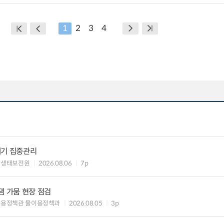
1
2
3
4
레기 집중관리
양생태보전원
2026.08.06
7p
댐 가뭄 현장 점검
이용정책관 물이용정책과
2026.08.05
3p