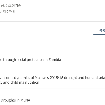
수공급 조정기준
및 저수현황
목록
e through social protection in Zambia
 seasonal dynamics of Malawi’s 2015/16 drought and humanitaria
y and child malnutrition
f Droughts in MENA