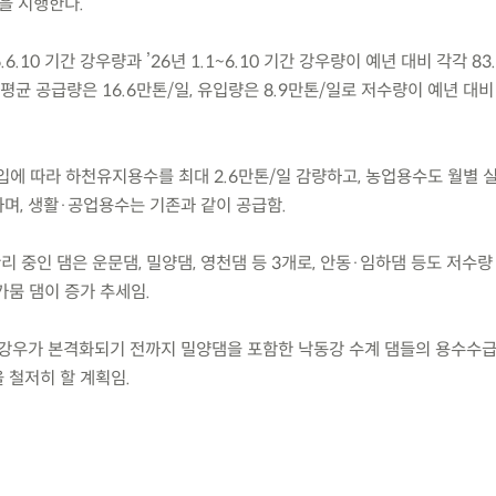
을 시행한다.
26.6.10 기간 강우량과 ’26년 1.1~6.10 기간 강우량이 예년 대비 각각 83
 평균 공급량은 16.6만톤/일, 유입량은 8.9만톤/일로 저수량이 예년 대비
진입에 따라 하천유지용수를 최대 2.6만톤/일 감량하고, 농업용수도 월별
하며, 생활·공업용수는 기존과 같이 공급함.
리 중인 댐은 운문댐, 밀양댐, 영천댐 등 3개로, 안동·임하댐 등도 저수량
가뭄 댐이 증가 추세임.
강우가 본격화되기 전까지 밀양댐을 포함한 낙동강 수계 댐들의 용수수급
 철저히 할 계획임.