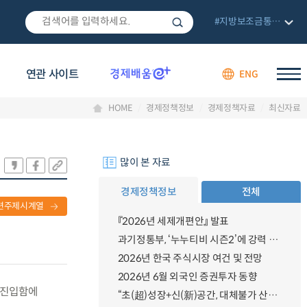
#지방보조금통합관리망
연관 사이트
ENG
HOME
경제정책정보
경제정책자료
최신자료
많이 본 자료
경제정책정보
전체
련주제시계열
『2026년 세제개편안』 발표
과기정통부, ‘누누티비 시즌2’에 강력 대응 의지 밝혀
2026년 한국 주식시장 여건 및 전망
2026년 6월 외국인 증권투자 동향
에 진입함에
“초(超)성장+신(新)공간, 대체불가 산업강국”