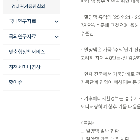
따라 댐 용수 비축을 위한 대책
경제관계장관회의
- 밀양댐 유역의 ’25.9.21~’
국내연구자료
78.9% 수준에 그쳤으며, 올해
수준임.
국외연구자료
- 밀양댐은 가뭄 ‘주의’단계 
맞춤형정책서비스
고려해 최대 4.8만톤/일 감량
정책세미나영상
- 현재 전국에서 가뭄단계로 관
핫이슈
가뭄단계 진입이 예상되는 등 
- 기후에너지환경부는 홍수기 
모니터링하며 향후 가뭄 대응을
<붙임>
1. 밀양댐 일반 현황
2. 밀양댐 가뭄 대응 계획