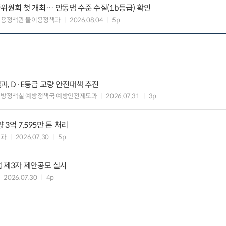
위원회 첫 개최… 안동댐 수준 수질(1b등급) 확인
이용정책관 물이용정책과
2026.08.04
5p
과, D·E등급 교량 안전대책 추진
예방정책실 예방정책국 예방안전제도과
2026.07.31
3p
 3억 7,595만 톤 처리
업과
2026.07.30
5p
 제3자 제안공모 실시
2026.07.30
4p