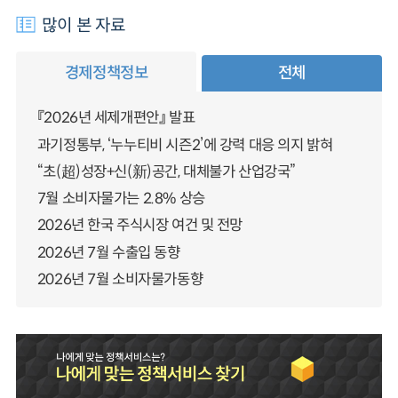
많이 본 자료
경제정책정보
전체
『2026년 세제개편안』 발표
과기정통부, ‘누누티비 시즌2’에 강력 대응 의지 밝혀
“초(超)성장+신(新)공간, 대체불가 산업강국”
7월 소비자물가는 2.8% 상승
2026년 한국 주식시장 여건 및 전망
2026년 7월 수출입 동향
2026년 7월 소비자물가동향