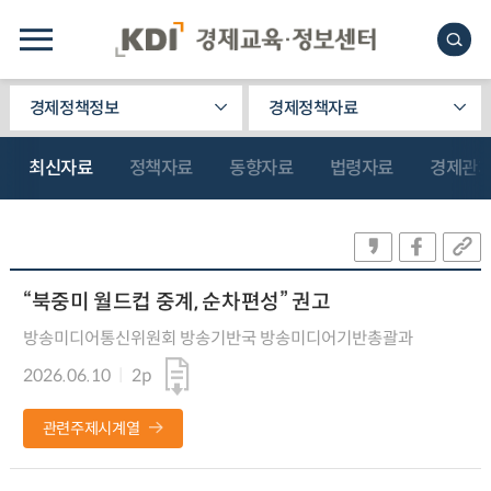
경제정책정보
경제정책자료
최신자료
정책자료
동향자료
법령자료
경제관
“북중미 월드컵 중계, 순차편성” 권고
방송미디어통신위원회 방송기반국 방송미디어기반총괄과
2026.06.10
2p
관련주제시계열