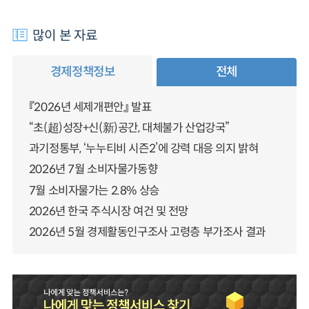
많이 본 자료
경제정책정보
전체
『2026년 세제개편안』 발표
“초(超)성장+신(新)공간, 대체불가 산업강국”
과기정통부, ‘누누티비 시즌2’에 강력 대응 의지 밝혀
2026년 7월 소비자물가동향
7월 소비자물가는 2.8% 상승
2026년 한국 주식시장 여건 및 전망
2026년 5월 경제활동인구조사 고령층 부가조사 결과