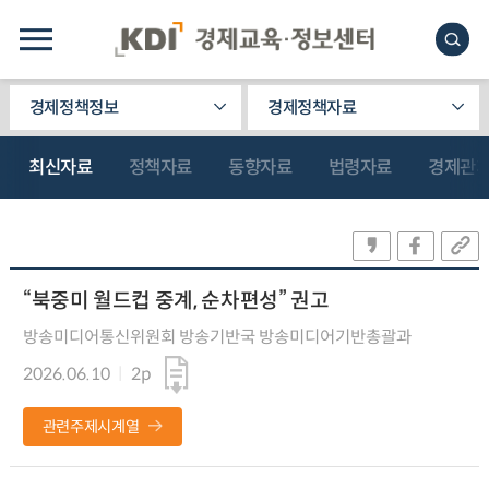
경제정책정보
경제정책자료
최신자료
정책자료
동향자료
법령자료
경제관
“북중미 월드컵 중계, 순차편성” 권고
방송미디어통신위원회 방송기반국 방송미디어기반총괄과
2026.06.10
2p
관련주제시계열