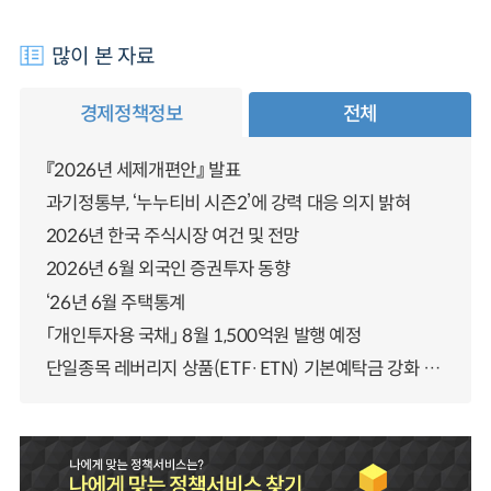
많이 본 자료
경제정책정보
전체
『2026년 세제개편안』 발표
과기정통부, ‘누누티비 시즌2’에 강력 대응 의지 밝혀
2026년 한국 주식시장 여건 및 전망
2026년 6월 외국인 증권투자 동향
‘26년 6월 주택통계
「개인투자용 국채」 8월 1,500억원 발행 예정
단일종목 레버리지 상품(ETF·ETN) 기본예탁금 강화 조기시행 방안 안내