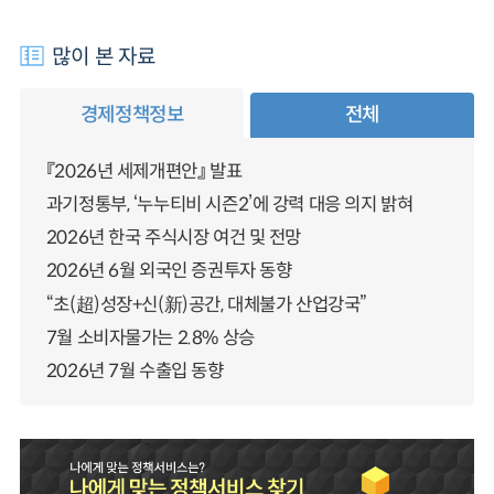
많이 본 자료
경제정책정보
전체
『2026년 세제개편안』 발표
과기정통부, ‘누누티비 시즌2’에 강력 대응 의지 밝혀
2026년 한국 주식시장 여건 및 전망
2026년 6월 외국인 증권투자 동향
“초(超)성장+신(新)공간, 대체불가 산업강국”
7월 소비자물가는 2.8% 상승
2026년 7월 수출입 동향