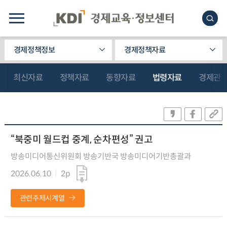
경제정책정보
경제정책자료
최신자료
정책자료
동향자료
법령자료
경제관
“북중미 월드컵 중계, 순차편성” 권고
방송미디어통신위원회 방송기반국 방송미디어기반총괄과
2026.06.10
2p
관련주제시계열