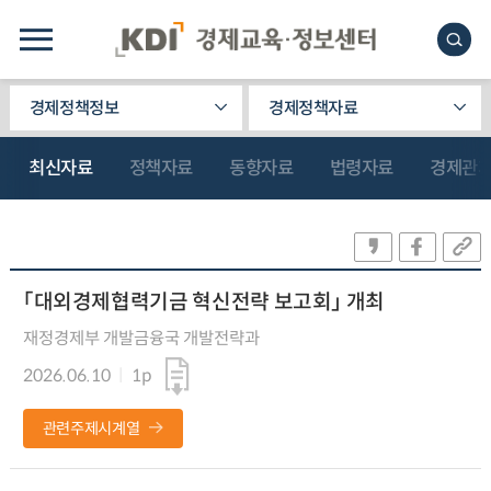
경제정책정보
경제정책자료
최신자료
정책자료
동향자료
법령자료
경제관
「대외경제협력기금 혁신전략 보고회」 개최
재정경제부 개발금융국 개발전략과
2026.06.10
1p
관련주제시계열