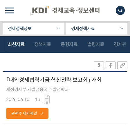
경제정책정보
경제정책자료
최신자료
정책자료
동향자료
법령자료
경제관
「대외경제협력기금 혁신전략 보고회」 개최
재정경제부 개발금융국 개발전략과
2026.06.10
1p
관련주제시계열