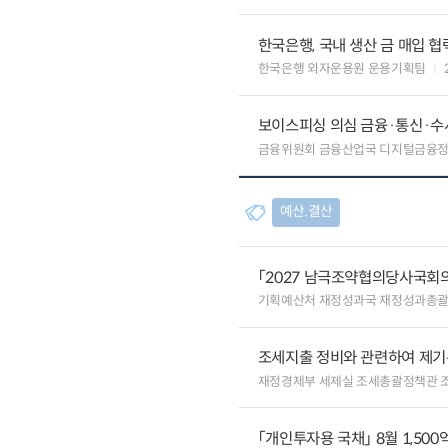
한국은행, 국내 생산 금 매입 협
한국은행 외자운용원 운용기획팀
보이스피싱 의심 금융·통신·수사
금융위원회 금융산업국 디지털금융
예산.결산
「2027 남극조약협의당사국회의
기획예산처 재정성과국 재정성과총
조세지출 정비와 관련하여 제기
재정경제부 세제실 조세총괄정책관 
「개인투자용 국채」 8월 1,500