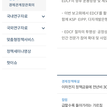
EDCF의 향후 운용방향 및 제
경제관계장관회의
- 이번 보고회에서 EDCF를 활
국내연구자료
함께 KSP·EIPP, 다자개발
국외연구자료
- EDCF 절차의 투명성·공
민간 전문가 참여 확대 및 사업
맞춤형정책서비스
정책세미나영상
핫이슈
경제정책해설
이차전지 정책금융에 전년비 30
컬럼
급할수록 돌아가라는 가르침