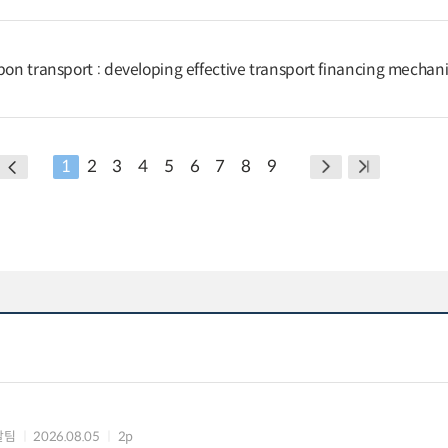
bon transport : developing effective transport financing mechan
1
2
3
4
5
6
7
8
9
괄팀
2026.08.05
2p