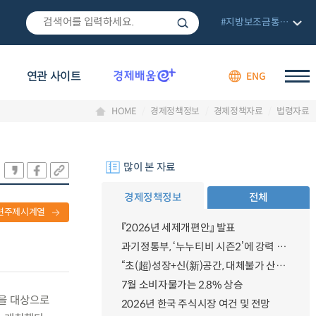
#지방보조금통합관리망
연관 사이트
ENG
HOME
경제정책정보
경제정책자료
법령자료
많이 본 자료
경제정책정보
전체
련주제시계열
『2026년 세제개편안』 발표
과기정통부, ‘누누티비 시즌2’에 강력 대응 의지 밝혀
“초(超)성장+신(新)공간, 대체불가 산업강국”
7월 소비자물가는 2.8% 상승
명을 대상으로
2026년 한국 주식시장 여건 및 전망