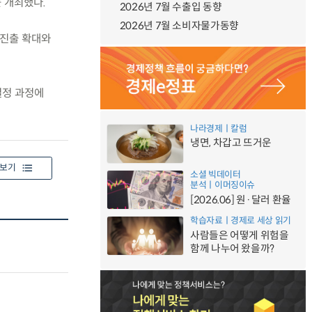
 개최했다.
2026년 7월 수출입 동향
2026년 7월 소비자물가동향
 진출 확대와
결정 과정에
나라경제ㅣ칼럼
냉면, 차갑고 뜨거운
보기
소셜 빅데이터
분석ㅣ이머징이슈
[2026.06] 원·달러 환율
학습자료ㅣ경제로 세상 읽기
사람들은 어떻게 위험을
함께 나누어 왔을까?