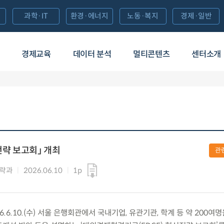
과학·IT
환경·에너지
노동·복지
경제·일반
경제교육
데이터 분석
멀티콘텐츠
센터소개
략 보고회」 개최
관
전략과
2026.06.10
1p
6.10.(수) 서울 은행회관에서 국내기업, 유관기관, 학계 등 약 200여