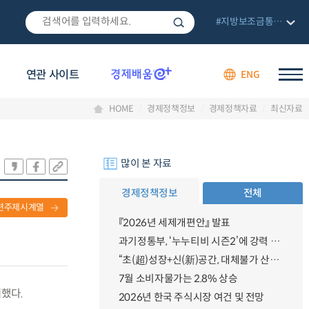
#지방보조금통합관리망
연관 사이트
ENG
HOME
경제정책정보
경제정책자료
최신자료
많이 본 자료
경제정책정보
전체
련주제시계열
『2026년 세제개편안』 발표
과기정통부, ‘누누티비 시즌2’에 강력 대응 의지 밝혀
“초(超)성장+신(新)공간, 대체불가 산업강국”
7월 소비자물가는 2.8% 상승
최했다.
2026년 한국 주식시장 여건 및 전망