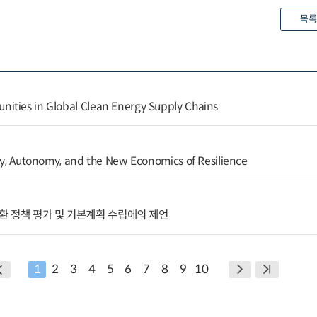
목록
ities in Global Clean Energy Supply Chains
ity, Autonomy, and the New Economics of Resilience
환 정책 평가 및 기본계획 수립에의 제언
1
2
3
4
5
6
7
8
9
10