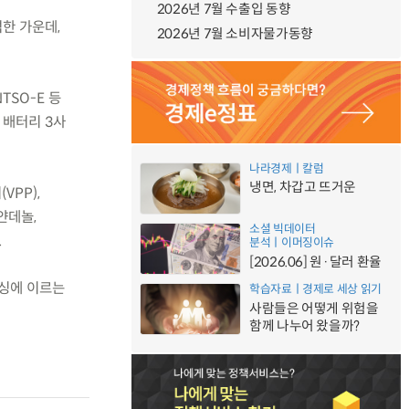
2026년 7월 수출입 동향
한 가운데,
2026년 7월 소비자물가동향
ENTSO-E 등
 배터리 3사
나라경제ㅣ칼럼
냉면, 차갑고 뜨거운
VPP),
얀데놀,
소셜 빅데이터
.
분석ㅣ이머징이슈
[2026.06] 원·달러 환율
낸싱에 이르는
학습자료ㅣ경제로 세상 읽기
사람들은 어떻게 위험을
함께 나누어 왔을까?