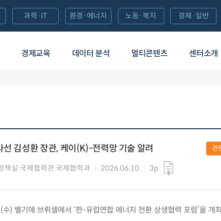
과학·IT
환경·에너지
노동·복지
경제·일반
경제교육
데이터 분석
멀티콘텐츠
센터소개
선 김성환 장관, 케이(K)-전력망 기술 알려
관
정책실 국제협력관 국제협력과
2026.06.10
3p
0.(수) 벨기에 브뤼셀에서 ‘한-유럽연합 에너지 전환 상생협력 포럼’을 개