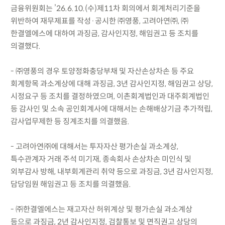
금융위원회는 ’26.6.10.(수)제11차 회의에서 회계처리기준을
위반하여 재무제표를 작성·공시한 ㈜영풍, 고려아연㈜, ㈜
한결엘에스에 대하여 과징금, 감사인지정, 해임권고 등 조치를
의결했다.
- ㈜영풍의 경우 토양정화충당부채 및 자산손상차손 등 주요
회계항목 과소계상에 대해 과징금, 3년 감사인지정, 해임권고 상당,
시정요구 등 조치를 결정하였으며, 이촌회계법인과 대주회계법인
등 감사인 및 소속 공인회계사에 대해서는 손해배상기금 추가적립,
감사업무제한 등 징계조치를 의결했음.
- 고려아연㈜에 대해서는 투자자산 평가손실 과소계상,
특수관계자 거래 주석 미기재, 종속회사 손상차손 미인식 및
외부감사 방해, 내부회계관리 취약 등으로 과징금, 3년 감사인지정,
담당임원 해임권고 등 조치를 의결했음.
- ㈜한결엘에스는 재고자산 허위계상 및 평가손실 과소계상
등으로 과징금, 2년 감사인지정, 검찰통보 및 면직권고 상당의