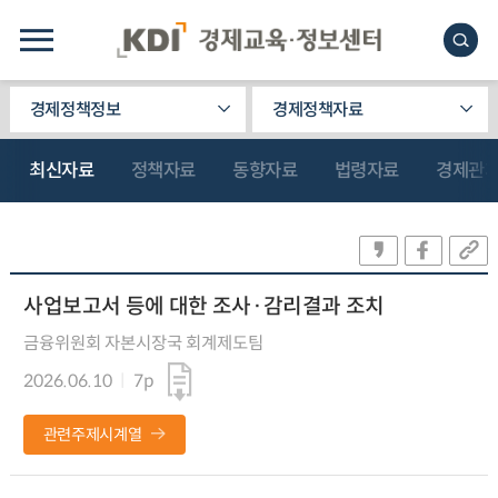
경제정책정보
경제정책자료
최신자료
정책자료
동향자료
법령자료
경제관
사업보고서 등에 대한 조사·감리결과 조치
금융위원회 자본시장국 회계제도팀
2026.06.10
7p
관련주제시계열