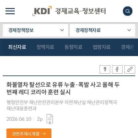
경제정책정보
경제정책자료
최신자료
정책자료
동향자료
법령자료
경제관
화물열차 탈선으로 유류 누출·폭발 사고 올해 두
번째 레디 코리아 훈련 실시
행정안전부 재난안전관리본부 자연재난실 재난관리정책국
재난대응훈련과
2026.06.10
2p
관련주제시계열