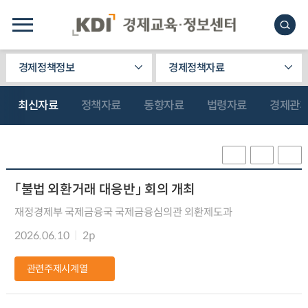
경제정책정보
경제정책자료
최신자료
정책자료
동향자료
법령자료
경제관
「불법 외환거래 대응반」 회의 개최
재정경제부 국제금융국 국제금융심의관 외환제도과
2026.06.10
2p
관련주제시계열